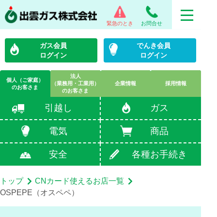
緊急のとき
お問合せ
ガス会員
でんき会員
ログイン
ログイン
法人
個人（ご家庭）
（業務用・工業用）
企業情報
採用情報
のお客さま
のお客さま
引越し
ガス
電気
商品
安全
各種お手続き
トップ
CNカード使えるお店一覧
OSPEPE（オスペペ）