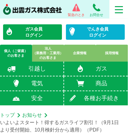
緊急のとき
お問合せ
ガス会員
でんき会員
ログイン
ログイン
法人
個人（ご家庭）
（業務用・工業用）
企業情報
採用情報
のお客さま
のお客さま
引越し
ガス
電気
商品
安全
各種お手続き
トップ
お知らせ
いよいよスタート！得するガスライフ割引！（9月1日
より受付開始、10月検針分から適用）（PDF）