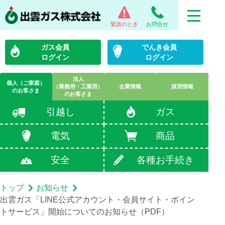
緊急のとき
お問合せ
ガス会員
でんき会員
ログイン
ログイン
法人
個人（ご家庭）
（業務用・工業用）
企業情報
採用情報
のお客さま
のお客さま
引越し
ガス
電気
商品
安全
各種お手続き
トップ
お知らせ
出雲ガス「LINE公式アカウント・会員サイト・ポイン
トサービス」開始についてのお知らせ（PDF）