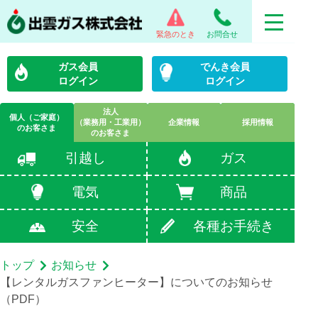
緊急のとき
お問合せ
ガス会員
でんき会員
ログイン
ログイン
法人
個人（ご家庭）
（業務用・工業用）
企業情報
採用情報
のお客さま
のお客さま
引越し
ガス
電気
商品
安全
各種お手続き
トップ
お知らせ
【レンタルガスファンヒーター】についてのお知らせ
（PDF）