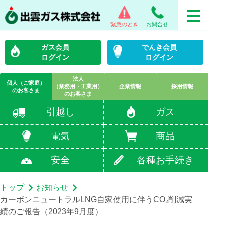
緊急のとき
お問合せ
ガス会員
でんき会員
ログイン
ログイン
法人
個人（ご家庭）
（業務用・工業用）
企業情報
採用情報
のお客さま
のお客さま
引越し
ガス
電気
商品
安全
各種お手続き
トップ
お知らせ
カーボンニュートラルLNG自家使用に伴うCO₂削減実
績のご報告（2023年9月度）