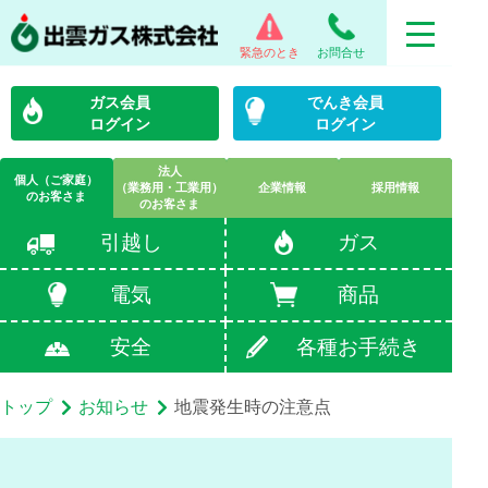
緊急のとき
お問合せ
ガス会員
でんき会員
ログイン
ログイン
法人
個人（ご家庭）
（業務用・工業用）
企業情報
採用情報
のお客さま
のお客さま
引越し
ガス
電気
商品
安全
各種お手続き
トップ
お知らせ
地震発生時の注意点