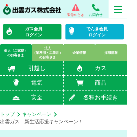
緊急のとき
お問合せ
ガス会員
でんき会員
ログイン
ログイン
法人
個人（ご家庭）
（業務用・工業用）
企業情報
採用情報
のお客さま
のお客さま
引越し
ガス
電気
商品
安全
各種お手続き
トップ
キャンペーン
出雲ガス 新生活応援キャンペーン！