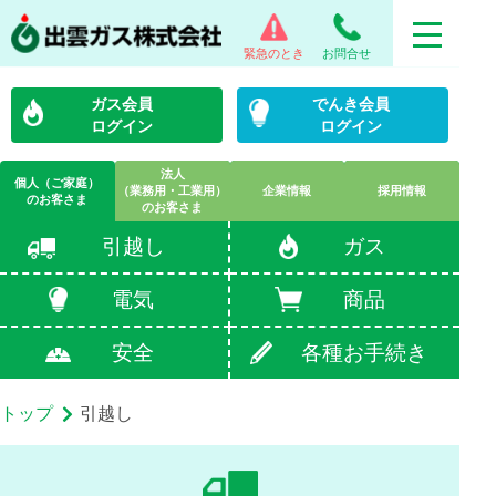
緊急のとき
お問合せ
ガス会員
でんき会員
ログイン
ログイン
法人
個人（ご家庭）
（業務用・工業用）
企業情報
採用情報
のお客さま
のお客さま
引越し
ガス
電気
商品
安全
各種お手続き
トップ
引越し